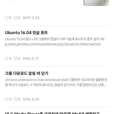
작성시간
0
0
2019. 11. 23.
Ubuntu 16.04 한글 폰트
글 내용
Ubuntu 16.04 깔고 나서 크롬에서 한글이 너무 가늘게 표시되서 폰트 설치. htt
p://wiki.gimslab.com/moniwiki/wiki.php/Ubuntu16.04KoreanFont
작성시간
0
0
2016. 5. 17.
크롬 다운로드 알림 바 닫기
글 내용
Chrome extension to hide download shelf 크롬에서 사소하지만 불편한것
중 하나가 다운로드 시 하단에 표시되는 알림바 닫기이다. 이걸 한번에 닫는 단축키
가 있었으면 좋겠는데 지정할수도 없고..해서 익스텐션을 만들어봤다. 5천원이 없어
서 크롬웹스토어에 등록은 못했다.(개발자모드로 설치필요)기본 단축키는 Ctrl+Shi
작성시간
0
0
2016. 3. 25.
ft+H 로 지정되어 있으나 본인이 원하는데로 바꿀수 있다. http://wiki.gimslab.c
om/moniwiki/wiki.php/HideDownloadBar