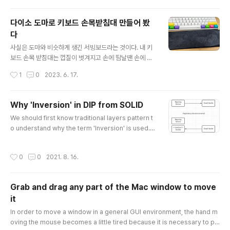
use.sh#default/home/{USERID}/GoogleDrive fuse uid=1000,gid=10
0..
다이소 도마로 키보드 손목받침대 만들어 봤
다
글 내용
사실은 도마와 비슷하게 생긴 서빙보드라는 것이다. 내 키
보드 손목 받침대는 껍질이 벗겨지고 손에 땀날땐 손에 살
짝 들러붙기도해서 보내줄 때가 되었다는 생각을 하고 있
작성시간
1
0
2023. 6. 17.
었다. 직구로 샀고 만원에서 이만원 사이의 가격이었던것
같다. 나쁘지 않긴했는데 일년이 넘어가니 윗쪽 껍질이 테
두리부터 약간씩 벗겨지기 시작하더니 결국 너무 너덜거려
Why 'Inversion' in DIP from SOLID
윗쪽의 한 겹 껍질을 다 벗겨내버리고 쓰고 있던터였다. 다
글 내용
We should first know traditional layers pattern t
이소에 가면 재밌는 물건들이 많이 있다. 가끔 갈때마다 키
o understand why the term 'Inversion' is used. fr
보드 손목 받침대로 쓸만한게 있는지 둘러보곤 했는데 비
om wikipedia. Traditional layers pattern In conv
슷한건 있어도 딱 맞는걸 발견한 적이 없었다. 그나마 나무
entional application architecture, lower-level co
도마나 나무 서빙보드가 후보로서 가장 유력했으나 세로
작성시간
0
0
2021. 8. 16.
mponents (e.g., Utility Layer) are designed to b
폭이 너무 큰 게 문제였다. 그래서 오늘, 머리도 식힐겸 톱
e consumed by higher-level components (e.g.,
질 한 번 하리라 생각하고 하나를 사왔다...
Policy Layer) which enable increasingly comple
Grab and drag any part of the Mac window to move
x systems to be built. In this composition, higher
it
-level compone..
글 내용
In order to move a window in a general GUI environment, the hand m
oving the mouse becomes a little tired because it is necessary to pr