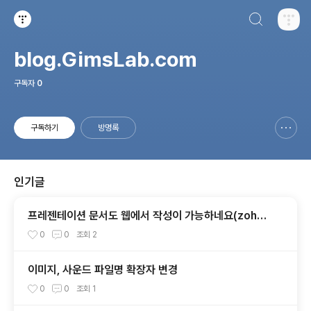
검색하기
티스토리
blog.GimsLab.com
구독자
0
구독하기
방명록
신고하기 레이어
열기
인기글
프레젠테이션 문서도 웹에서 작성이 가능하네요(zoho.
com)
0
0
조회
2
이미지, 사운드 파일명 확장자 변경
0
0
조회
1