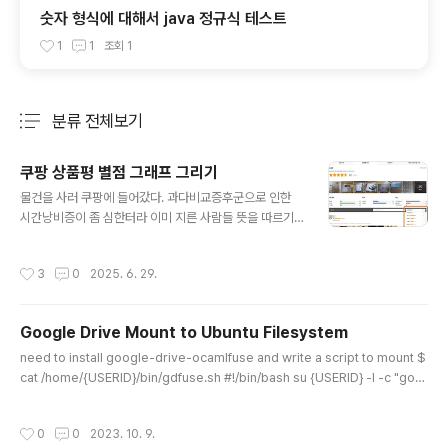
숫자 형식에 대해서 java 정규식 테스트
1
1
조회
1
분류 전체보기
주요 글 목록
쿠팡 상품평 별점 그래프 그리기
글 내용
물건을 사러 쿠팡에 들어갔다. 과다비교증후군으로 인한
시간낭비증이 좀 심한터라 이미 지른 사람들 뜻을 따르기
로 했다. 최고 별점을 준 사람도 있고 나쁨 별점 준 사람도
있는 법.. 별점 숫자 옆에 % 값과 그래프가 같이 표시되었
작성시간
3
0
2025. 6. 29.
으면 좋겠다는 생각이 떠올라버렸다. 쿠팡에 제안해볼까
하다가 그냥 나 혼자 만들어 쓰기로 했다. MS GPU에 전
기를 몇 번 흘려주면 이런 걸 아주 쉽게 할 수 있다. AI가 쓸
Google Drive Mount to Ubuntu Filesystem
만해져 이러한 "알쓸적짓"을 좀 더 자주하게 될 것 같다. 혹
글 내용
시 이 '알아둬도 쓸데 적은 짓'을 따라하려는 사람은 먼저
need to install google-drive-ocamlfuse and write a script to mount $
요러한 스크립트 끼워넣기 확장 프로그램을 크롬에 설치해
cat /home/{USERID}/bin/gdfuse.sh #!/bin/bash su {USERID} -l -c "goo
야한다. (크롬에서만 해봤는데 다른 브라우져도 비슷한것
gle-drive-ocamlfuse -label $1 $*" exit 0 make a directory as a moun
들이 있을것 같다.) 이 확장프로그램 자체는 쓸데가 은근 좀
t point mkdir /home/{USERID}/GoogleDrive apply to fstab to auto mo
작성시간
0
0
2023. 10. 9.
있다. 특히 ..
unt when boot $ cat /etc/fstab | grep gdfuse /home/{USERID}/bin/gdf