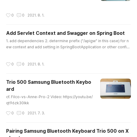
작성시간
0
0
2021. 8. 1.
Add Servlet Context and Swagger on Spring Boot
글 내용
1. add dependencies 2. determine prefix ("/apigw" in this case) for n
ew context and add setting in SpringBootApplication or other config
uration 3. write ApiGwWebMvcConfig.java for new context 4. write S
wagger2Config.java for swagger setting details for each step ==> htt
작성시간
0
0
2021. 8. 1.
p://wiki.gimslab.com/moniwiki/wiki.php/SwaggerSettingOnSpringBo
otWithNewServletContext
Trio 500 Samsung Bluetooth Keybo
ard
글 내용
cf. Filco-vs-Anne-Pro-2 Video: https://youtu.be/
qt96zk30Ikk
작성시간
0
0
2021. 7. 3.
Pairing Samsung Bluetooth Keyboard Trio 500 on X