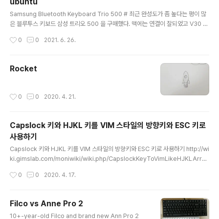
ubuntu
글 내용
Samsung Bluetooth Keyboard Trio 500 # 최근 완성도가 좀 높다는 평이 많
은 블루투스 키보드 삼성 트리오 500 을 구매했다. 맥에는 연결이 잘되었고 V30 안
드로이드 폰에도 잘 연결되었다. 오늘은 Xubuntu를 깔아 쓰고 있는 xps13에 연결
작성시간
0
0
2021. 6. 26.
을 해보았다. GUI 앱인 blueman-manager 로 보통은 왠만한 기기들다 페어링해
서 사용하곤 했다. 근데 어찌된 일인지 Trio 500은 계속 페어링이 되지 않았다. 하
지만 현재 그 키보드로 이 글을 작성하고 있으니 성공한거겠지? 증상 # Trio 500은
Rocket
페어링 시 핀코드를 입력해야 한다. 페어링 과정에서 6자리 숫자를 입력하라는 팝업
이 화면에 표시된다. 그러면 그 숫자를 키보드에서 입력하고 엔터를 누르면 최종 페
어링이 완료..
작성시간
0
0
2020. 4. 21.
Capslock 키와 HJKL 키를 VIM 스타일의 방향키와 ESC 키로
사용하기
글 내용
Capslock 키와 HJKL 키를 VIM 스타일의 방향키와 ESC 키로 사용하기 http://wi
ki.gimslab.com/moniwiki/wiki.php/CapslockKeyToVimLikeHJKLArro
wKeyAndESCKey wiki.gimslab.com: Capslock Key To Vim LikeHJKL A
작성시간
0
0
2020. 4. 17.
rrow Key AndESC Key wiki.gimslab.com
Filco vs Anne Pro 2
글 내용
10+-year-old Filco and brand new Ann Pro 2