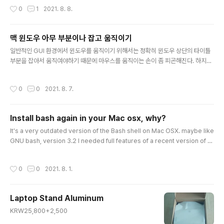
ecisely grab the title part of the window and move it. In Linux, howev
작성시간
0
1
2021. 8. 8.
er, you can drag and drop by grabbing any part of the window by hol
ding down the Alt key (or the Window key, depends on your distribut
ion and can be set by the user). If you're like me, who adju..
맥 윈도우 아무 부분이나 잡고 움직이기
글 내용
일반적인 GUI 환경에서 윈도우를 움직이기 위해서는 정확히 윈도우 상단의 타이틀
부분을 잡아서 움직여야하기 때문에 마우스를 움직이는 손이 좀 피곤해진다. 하지만
리눅스에서는 Alt 키(혹은 Window 키, 배포판에 따라 다를 수 있고 사용자가 설정
할 수 있다.)를 누른 상태에서 윈도우의 어떤 부분이든 잡아서 끌 수 있다. 윈도우 환
작성시간
0
0
2021. 8. 7.
경에서 비교적 자주 조정하는 스타일인 나 같은 경우 이 기능이 정말로 유용하다. 하
지만 최근 Mac 어쩔 수 없이 많이 사용할 수 밖에 없어지면서 Mac에도 이러한 기능
이 있으면 좋겠다는 생각을 많이 하게 되었다. 하지만 Mac은 대신 터치패드를 이용
Install bash again in your Mac osx, why?
한 조작이 많이 강화되어 있기에 당연히 이러한 기능은 기본적으로 없을 것이라고 생
글 내용
각했다. 그리고 추가적인 tweak util 같..
It's a very outdated version of the Bash shell on Mac OSX. maybe like
GNU bash, version 3.2 I needed full features of a recent version of b
ash. There are many exceptions in an old version of bash like this. $
printf %d "'가'" -22 so just I did this to version up. $ brew install bash
작성시간
0
0
2021. 8. 1.
and I can get the below version $ bash --version GNU bash, 버전 5.1.
4(1)-release (x86\_64-apple-darwin19.6.0) Copyrig..
Laptop Stand Aluminum
글 내용
KRW25,800+2,500