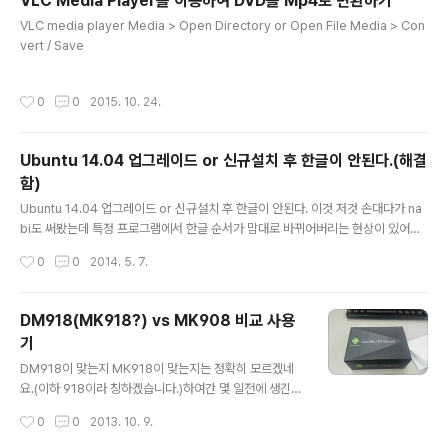
VLC Media Player를 이용하여 DVD를 Mp4로 변환하기
글 내용
VLC media player Media > Open Directory or Open File Media > Con
vert / Save
작성시간
0
0
2015. 10. 24.
Ubuntu 14.04 업그레이드 or 신규설치 후 한글이 안된다.(해결
함)
글 내용
Ubuntu 14.04 업그레이드 or 신규설치 후 한글이 안된다. 이것 저것 손대다가 na
bi도 써봤는데 특정 프로그램에서 한글 순서가 맘대로 바뀌어버리는 현상이 있어
서... 최종으로 아래와 같이 해서 해결(다시 ibus로..) from http://wiki.gimslab.c
작성시간
0
0
2014. 5. 7.
om/moniwiki/wiki.php/KoreanOnUbuntu
DM918(MK918?) vs MK908 비교 사용
기
글 내용
DM918이 맞는지 MK918이 맞는지는 정확히 모르겠네
요.(이하 918이라 칭하겠습니다.)하여간 몇 일전에 생긴
이 것과 한 달 정도 사용하고 있는 MK908(이하 908)에
작성시간
0
0
2013. 10. 9.
대한 사용후기를 아주 주관적으로 적어보려합니다. 맨날