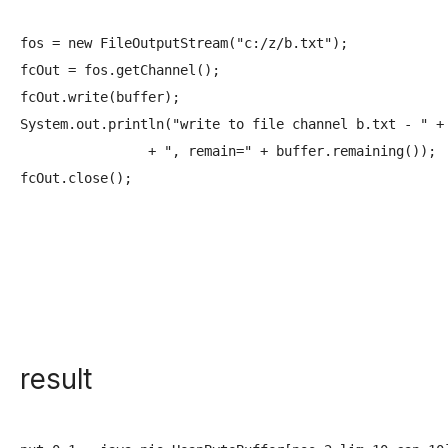
fos = new FileOutputStream("c:/z/b.txt");

fcOut = fos.getChannel();

fcOut.write(buffer);

System.out.println("write to file channel b.txt - " + 
		+ ", remain=" + buffer.remaining());

fcOut.close();

result