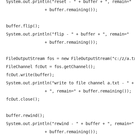
System.out.println("reset - " + buffer + ", remain="

		+ buffer.remaining());

buffer.flip();

System.out.println("flip - " + buffer + ", remain="

		+ buffer.remaining());

FileOutputStream fos = new FileOutputStream("c:/z/a.tx
FileChannel fcOut = fos.getChannel();

fcOut.write(buffer);

System.out.println("write to file channel a.txt - " + 
		+ ", remain=" + buffer.remaining());

fcOut.close();

buffer.rewind();

System.out.println("rewind - " + buffer + ", remain="

		+ buffer.remaining());
