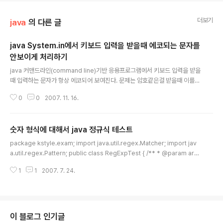
더보기
java
의 다른 글
java System.in에서 키보드 입력을 받을때 에코되는 문자를
안보이게 처리하기
글 내용
java 커맨드라인(command line)기반 응용프로그램에서 키보드 입력을 받을
때 입력하는 문자가 항상 에코되어 보여진다. 문제는 암호같은걸 받을때 이를
마스킹(masking)해주거나 지워줘야하는데 해결책이 별로 없다. 아래와 같은
0
0
2007. 11. 16.
쓰레드를 이용한 대안이 있다. # 쓰레드 // 키보드 입력시 에코문자를 지워줄 쓰
레드 this.threadKeyInEchoEraser = new Thread(new Runnable(){
public void run() { while(shouldRunKeyInEchoEraserThread){ Syst
숫자 형식에 대해서 java 정규식 테스트
em.out.print("\010*"); try{ Thread.sleep(1); } catch(InterruptedExc
글 내용
eption ie){ ie.printStackTrace()..
package kstyle.exam; import java.util.regex.Matcher; import jav
a.util.regex.Pattern; public class RegExpTest { /** * @param arg
s */ public static void main(String[] args) { System.out.println("무
1
1
2007. 7. 24.
조건 소수점 2자리 필수"); String pattern = "[0-9]*\\.[0-9]{2}"; test(pat
tern, "32"); test(pattern, "32.1"); test(pattern, "32.123"); test(patte
rn, "32.12"); System.out.println("소수점 자유 (있던 없던)"); pattern = "
[0-9]*\..
이 블로그 인기글