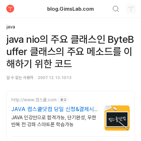
검색하기
blog.GimsLab.com
티스토리
java
java nio의 주요 클래스인 ByteB
uffer 클래스의 주요 메소드를 이
해하기 위한 코드
알 수 없는 사용자
2007. 12. 13. 10:13
http://www.컴스쿨.com
광고
JAVA 컴스쿨닷컴 당일 신청&결제시
기프티콘!
JAVA 인강만으로 합격가능, 단기완성, 무한
반복 전 강좌 스마트폰 학습가능